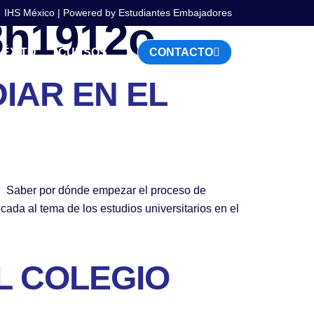
IHS México | Powered by Estudiantes Embajadores
8h1912o
 ÉXITO
CURSOS
CONTACTO
IAR EN EL
s? Saber por dónde empezar el proceso de
cada al tema de los estudios universitarios en el
L COLEGIO