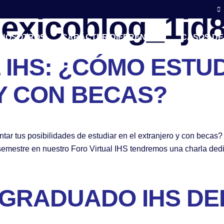
exicoblog_1jd
NOSOTROS
CARÁCTER DIFERENCIAL
CASOS DE
 IHS: ¿CÓMO ESTUD
Y CON BECAS?
ar tus posibilidades de estudiar en el extranjero y con beca
e semestre en nuestro Foro Virtual IHS tendremos una charla dedi
 GRADUADO IHS DE